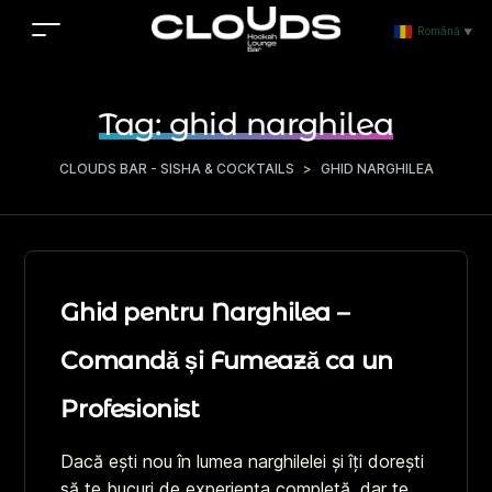
Română
▼
Tag:
ghid narghilea
CLOUDS BAR - SISHA & COCKTAILS
>
GHID NARGHILEA
Ghid pentru Narghilea –
Comandă și Fumează ca un
Profesionist
Dacă ești nou în lumea narghilelei și îți dorești
să te bucuri de experiența completă, dar te