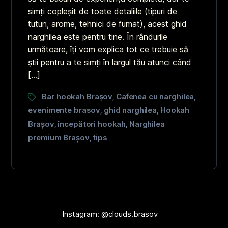
simți copleșit de toate detaliile (tipuri de
tutun, arome, tehnici de fumat), acest ghid
narghilea este pentru tine. În rândurile
următoare, îți vom explica tot ce trebuie să
știi pentru a te simți în largul tău atunci când
[…]
Bar hookah Brașov
Cafenea cu narghilea
,
,
evenimente brasov
ghid narghilea
Hookah
,
,
Brașov
începători hookah
Narghilea
,
,
premium Brașov
tips
,
Instagram: @clouds.brasov