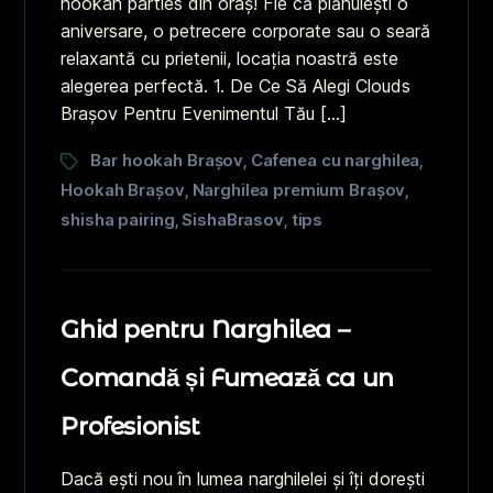
hookah parties din oraș! Fie că plănuiești o
aniversare, o petrecere corporate sau o seară
relaxantă cu prietenii, locația noastră este
alegerea perfectă. 1. De Ce Să Alegi Clouds
Brașov Pentru Evenimentul Tău […]
Bar hookah Brașov
Cafenea cu narghilea
,
,
Hookah Brașov
Narghilea premium Brașov
,
,
shisha pairing
SishaBrasov
tips
,
,
Ghid pentru Narghilea –
Comandă și Fumează ca un
Profesionist
Dacă ești nou în lumea narghilelei și îți dorești